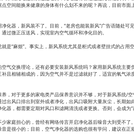
据点空间能换来健康的身体有什么划不来的呢？再说，目前市面
净化器，新风装不了。目前，“老房也能装新风”广告语随处可
，通过微正压送风，实现室内空气循环和净化目的。
就是“麻烦”。事实上，新风系统尤其是柜式或者壁挂式的占用空
的空气交换理论，还有必要安装新风系统吗？家用新风系统主要
互补且相辅相成的，因为空气并不是过滤就好了，适宜的氧气浓
保养，对于更多的家电类产品保养意识并不够，对于新风系统/空
通过出风口排出到室外或者净化，出风口吸附大量灰尘，长期如
化器，都需要定期对风口和滤网清洗或者更换。否则，会成为“
不少家庭担心的，曾经有网络传言开启净化器后噪音大到受不了
噪音是很小的；目前，空气净化器的选购也很有学问，建议在正