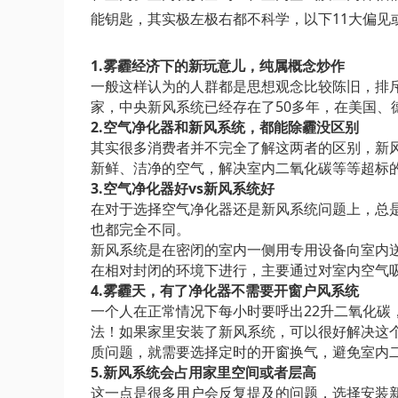
能钥匙，其实极左极右都不科学，以下11大偏见
1.雾霾经济下的新玩意儿，纯属概念炒作
一般这样认为的人群都是思想观念比较陈旧，排
家，中央新风系统已经存在了50多年，在美国
2.空气净化器和新风系统，都能除霾没区别
其实很多消费者并不完全了解这两者的区别，新
新鲜、洁净的空气，解决室内二氧化碳等等超标
3.空气净化器好vs新风系统好
在对于选择空气净化器还是新风系统问题上，总
也都完全不同。
新风系统是在密闭的室内一侧用专用设备向室内
在相对封闭的环境下进行，主要通过对室内空气
4.雾霾天，有了净化器不需要开窗户风系统
一个人在正常情况下每小时要呼出22升二氧化
法！如果家里安装了新风系统，可以很好解决这
质问题，就需要选择定时的开窗换气，避免室内
5.新风系统会占用家里空间或者层高
这一点是很多用户会反复提及的问题，选择安装