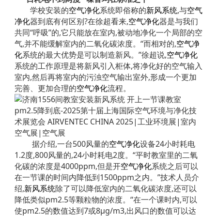
学校安装的
空气净化
系统即俗称的
新风系统
,与
空气
净化
器到底有何区别?在徐超看来,
空气净化
器是与我们
共同“呼吸”的,它只能放在室内,被动地净化一个局部的空
气,并不能缓解室内的二氧化碳浓度。“而相对的,
空气净
化
系统的最大优势是可以制造新风。”徐超说,
空气净化
系统的工作原理是将新风引入柜体,将净化好的空气输入
室内,然后再将室内的污浊空气输出室外,形成一个更加
完善、更加合理的
空气净化
流程。
据介绍,一台500风量的
空气净化
设备24小时耗电
1.2度,800风量的,24小时耗电2度。“平时教室里的二氧
化碳的浓度是4000ppm,但是开
空气净化
系统之后可以
在一节课的时间内降低到1500ppm之内。”技术人员介
绍,
新风系统
除了可以降低室内的二氧化碳浓度,还可以
降低类似pm2.5等颗粒物的浓度。“在一个课时内,可以
使pm2.5的数值达到7或8μg/m3,出风口的数值可以达