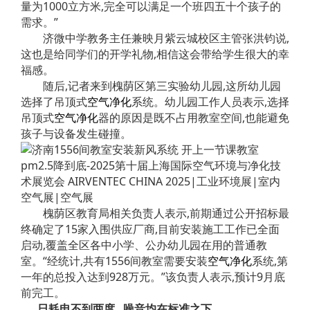
量为1000立方米,完全可以满足一个班四五十个孩子的
需求。”
济微中学教务主任兼映月紫云城校区主管张洪钧说,
这也是给同学们的开学礼物,相信这会带给学生很大的幸
福感。
随后,记者来到槐荫区第三实验幼儿园,这所幼儿园
选择了吊顶式
空气净化
系统。幼儿园工作人员表示,选择
吊顶式
空气净化
器的原因是既不占用教室空间,也能避免
孩子与设备发生碰撞。
槐荫区教育局相关负责人表示,前期通过公开招标最
终确定了15家入围供应厂商,目前安装施工工作已全面
启动,覆盖全区各中小学、公办幼儿园在用的普通教
室。“经统计,共有1556间教室需要安装
空气净化
系统,第
一年的总投入达到928万元。”该负责人表示,预计9月底
前完工。
日耗电不到两度 噪音均在标准之下