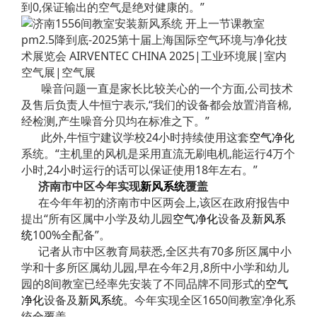
到0,保证输出的空气是绝对健康的。”
噪音问题一直是家长比较关心的一个方面,公司技术
及售后负责人牛恒宁表示,“我们的设备都会放置消音棉,
经检测,产生噪音分贝均在标准之下。”
此外,牛恒宁建议学校24小时持续使用这套
空气净化
系统。“主机里的风机是采用直流无刷电机,能运行4万个
小时,24小时运行的话可以保证使用18年左右。”
济南市中区今年实现
新风系统
覆盖
在今年年初的济南市中区两会上,该区在政府报告中
提出“所有区属中小学及幼儿园
空气净化
设备及
新风系
统
100%全配备”。
记者从市中区教育局获悉,全区共有70多所区属中小
学和十多所区属幼儿园,早在今年2月,8所中小学和幼儿
园的8间教室已经率先安装了不同品牌不同形式的
空气
净化
设备及
新风系统
。今年实现全区1650间教室净化系
统全覆盖。