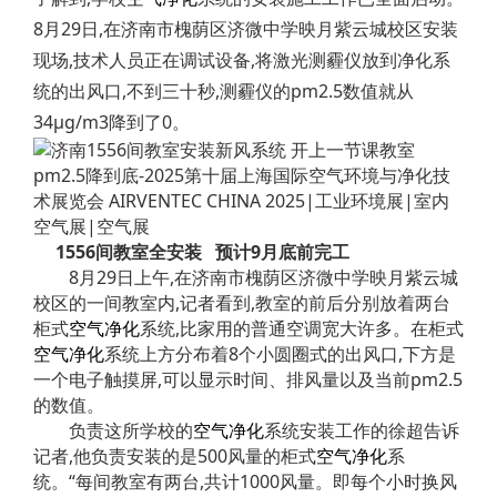
8月29日,在济南市槐荫区济微中学映月紫云城校区安装
现场,技术人员正在调试设备,将激光测霾仪放到净化系
统的出风口,不到三十秒,测霾仪的pm2.5数值就从
34μg/m3降到了0。
1556间教室全安装 预计9月底前完工
8月29日上午,在济南市槐荫区济微中学映月紫云城
校区的一间教室内,记者看到,教室的前后分别放着两台
柜式
空气净化
系统,比家用的普通空调宽大许多。在柜式
空气净化
系统上方分布着8个小圆圈式的出风口,下方是
一个电子触摸屏,可以显示时间、排风量以及当前pm2.5
的数值。
负责这所学校的
空气净化
系统安装工作的徐超告诉
记者,他负责安装的是500风量的柜式
空气净化
系
统。“每间教室有两台,共计1000风量。即每个小时换风