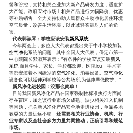
督和管控，支持相关企业加大新产品研发力度，适度扩
大产能。政府应对市场上相关产品进行大幅降价、优惠
等补贴销售，全力支持协助人民群众主动净化居住环境
空气质量，改善生活环境，以此减轻雾霾对人们的危
害。
代表郭淑琴：学校应该安装
新风系统
今年两会上，多位人大代表都提出关于中小学校加装
空气净化
系统的问题，其中全国人大代表，保定市第一
中心院院长郭淑芹表示：“有条件的学校应该安装
新风
系统
,而且学生、家长、学校都欢迎。医院icu、手术室
等都安装着不同级别的
空气净化
、消毒设备。
空气净化
设备也可以延伸到学校等公共场所,为健康早做防护。”
新风净化进校园：没那么简单！
目前我国新风净化产品在国家强制性标准执行方面尚
存在盲区，加之该行业市场欠成熟、缺少相关准入机制
等问题，把关新风净化产品安全地走进校园，单靠各地
教委的力量远远不够，
还需要相关行业协会、机构、行
业专家以及全社会多方力量共同推动，正确引导和规范
市场。