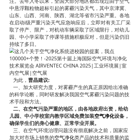
注。去年入冬以来，全国大部分地区都出现过由于空气
中悬浮颗粒物超标引起的雾霾污染天气，其中京津冀、
山东、山西、河南、陕西、湖北等省市污染严重。各地
在启动i级严重污染天气应急响应后，立即对有关工厂采
取了停产、限产，对机动车辆采取了区域限行，对幼儿
园、中小学采取了停课等措施积极应对，但是污染仍旧
持续了多日。
为此，
曹晶建议:
一、加大研究力度，对雾霾产生的真正原因给出准确
的科学论断，同时研发解决我国空气雾霾污染问题的技
术手段和方法。
二、在空气污染严重的地区，由各地政府出资，给幼
儿园、中小学校室内教学区域免费加装
空气净化
设备，
确保学生们的身心健康、正常学业开展。
三、在空气环境治理问题没有彻底解决之前，国家应
加大对市场上销售的
空气净化
类产品的技术和质量的监