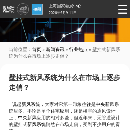
上海国家会展中心
2026年6月9-11日
当前位置：
首页
»
新闻资讯
»
行业热点
» 壁挂式新风系
统为什么在市场上逐步走俏？
壁挂式新风系统为什么在市场上逐步
走俏？
说起
新风系统
，大家对它第一印象往往是
中央新风
系
统居多。不论是单个住宅应用，还是楼宇的通风设计
上，
中央新风
应用的相对多些，但近年来，无管道设计
的壁挂式
新风系统
悄然在市场走俏，受到不少用户的青