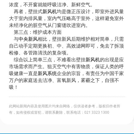
浓度，不开窗就能呼吸洁净、新鲜空气。
再者，壁挂式
新风机
均是微正压设计，即室外进风量
大于室内排风量，室内气压略高于室外，这样避免室外
未经净化的脏空气从门窗缝吹进室内。
第三点：维护成本方面
与
中央新风
相比，壁挂新风后期维护相对简单，只需
自己动手定期更换初、中、高效滤网即可，免去了拆顶
检修、各管路清洗的复杂项。
综合以上简单三点，不难看出壁挂
新风机
的出现是应
市场需求而产生。狙灭空气中有害物质，保证人类的呼
吸健康一直是
新风系统
企业的宗旨，有责任为中国千家
万户的家庭送去洁净、富氧新风，雾霾之下，自强不
吸！
此网站新闻内容及使用图片均来自网络，仅供读者参考，版权归作者所
有，如有侵权或冒犯，请联系删除，联系电话：021 3323 1300