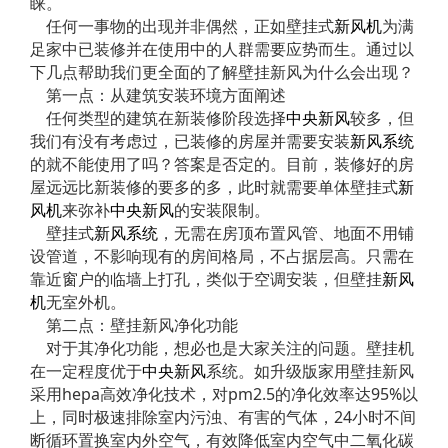
睐。
任何一事物的出现并非偶然，正如壁挂式
新风机
为满
足家中已装修并在使用中的人群需要应势而生。通过以
下几点帮助我们更全面的了解壁挂新风为什么会出现？
第一点：从建筑安装环境方面阐述
任何类型的建筑在新装修阶段选择
中央新风
较多，但
我们有没有考虑过，已装修的房屋并需要安装
新风系统
的就不能使用了吗？答案是否定的。目前，装修好的房
屋远远比新装修的要多的多，此时就需要单体壁挂式
新
风机
来弥补
中央新风
的安装限制。
壁挂式
新风系统
，无需在房顶布置风管、地面不用铺
设管道，不影响现有的房间格局，不占据层高。只需在
靠近窗户的临墙上打孔，类似于空调安装，但壁挂
新风
机
无室外机。
第二点：壁挂新风净化功能
对于其净化功能，想必也是大家关注的问题。壁挂机
在一定程度优于
中央新风
系统。如升级版家用壁挂新风
采用hepa高效净化技术，对pm2.5的净化效率达95%以
上，同时极速排除室内污浊、有害的气体，24小时不间
断循环置换室内外空气，有效降低室内空气中二氧化碳