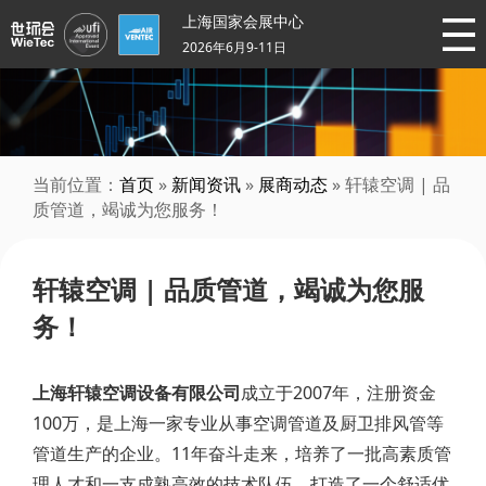
上海国家会展中心
2026年6月9-11日
当前位置：
首页
»
新闻资讯
»
展商动态
» 轩辕空调 | 品
质管道，竭诚为您服务！
轩辕空调 | 品质管道，竭诚为您服
务！
上海轩辕空调设备有限公司
成立于2007年，注册资金
100万，是上海一家专业从事空调管道及厨卫排风管等
管道生产的企业。11年奋斗走来，培养了一批高素质管
理人才和一支成熟高效的技术队伍，打造了一个舒适优