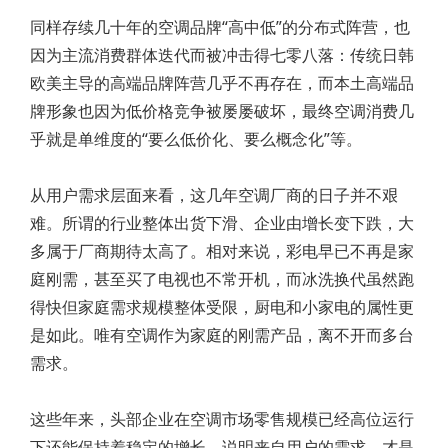
同样存续几十年的空调品牌“高中低”的分布式阵营，也
因为主流消费群体迭代而被冲击得七零八落：传统日韩
欧美主导的高端品牌阵营几乎不再存在，而本土高端品
牌形象也因为低价格竞争被屡屡破坏，最终空调消费几
乎就是单维度的“要么低价化、要么概念化”等。
从用户需求层面来看，这几年空调厂商的日子并不艰
难。所谓的行业整体出货下滑、企业由增长变下跌，大
多属于厂商期待太高了。相对来说，彩电早已不再是家
庭刚需，甚至买了电视也不常开机，而冰洗换代虽然跑
得快但家庭需求规模整体受限，厨电和小家电的属性更
是如此。唯有空调作为家庭的刚需产品，离不开而多台
需求。
这些年来，头部企业在空调市场零售规模已经高位运行
下还能保持着稳定的增长，说明来自用户的需求，才是