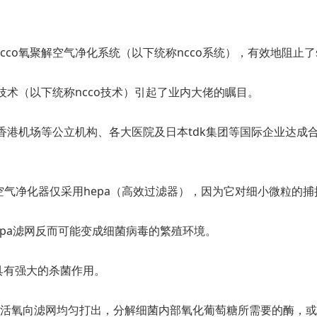
co氧聚解空气净化系统（以下统称ncco系统），有效地阻止了s
化技术（以下统称ncco技术）引起了业内大佬的瞩目。
、香港机场等公立机构、各大医院及日本tdk集团等国际企业达
气净化器仅采用hepa（高效过滤器），因为它对细小微粒的
epa滤网反而可能变成细菌病毒的繁殖环境。
氧具有强大的杀菌作用。
极微量活氧向滤网均匀打出，分解细菌内部氧化葡萄糖所需要的酶