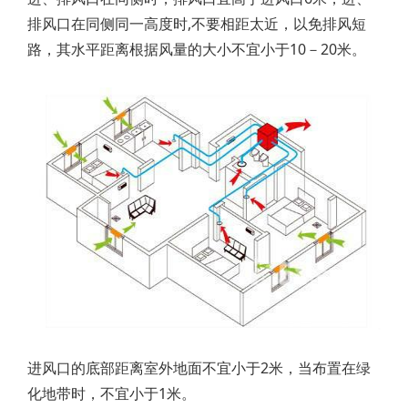
排风口在同侧同一高度时,不要相距太近，以免排风短
路，其水平距离根据风量的大小不宜小于10－20米。
进风口的底部距离室外地面不宜小于2米，当布置在绿
化地带时，不宜小于1米。