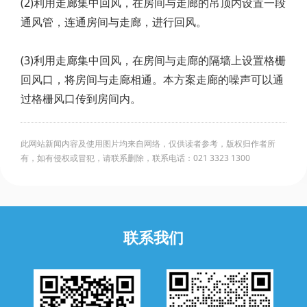
(2)利用走廊集中回风，在房间与走廊的吊顶内设置一段
通风管，连通房间与走廊，进行回风。
(3)利用走廊集中回风，在房间与走廊的隔墙上设置格栅
回风口，将房间与走廊相通。本方案走廊的噪声可以通
过格栅风口传到房间内。
此网站新闻内容及使用图片均来自网络，仅供读者参考，版权归作者所
有，如有侵权或冒犯，请联系删除，联系电话：021 3323 1300
联系我们