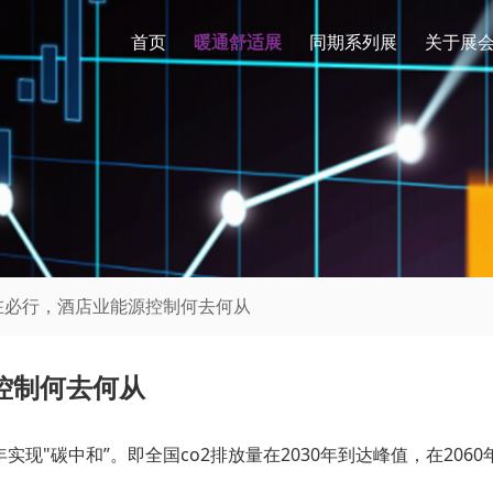
首页
暖通舒适展
同期系列展
关于展
势在必行，酒店业能源控制何去何从
控制何去何从
060年实现"碳中和”。即全国co2排放量在2030年到达峰值，在2