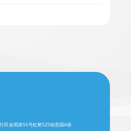
行区金雨路55号虹桥525创意园A座