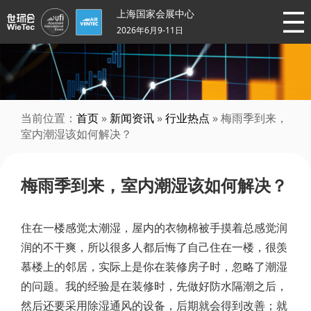
上海国家会展中心
2026年6月9-11日
当前位置：
首页
»
新闻资讯
»
行业热点
» 梅雨季到来，
室内潮湿该如何解决？
梅雨季到来，室内潮湿该如何解决？
住在一楼感觉太潮湿，屋内的衣物棉被手摸着总感觉润
润的不干爽，所以很多人都后悔了自己住在一楼，很羡
慕楼上的邻居，实际上是你在装修房子时，忽略了潮湿
的问题。我的经验是在装修时，先做好防水隔潮之后，
然后还要采用除湿通风的设备，后期就会得到改善；就