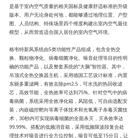
是基于室内空气质量的相关国标及健康舒适标准的升级
版本。用户无论身处何地，都能够通过地理位置、户型
图、人员结构、特殊场景四个维度构建出室内空气最佳
模型，从而营造适合国人居住的室内空气环境。
格韦特新风系统由5类功能性产品组成，包含全热交
换、颗粒物净化、病毒细菌净化、噪音处理等目的性明
确的功能产品，以及整套系统的“大脑”智控器。其中，
吊顶式全热交换器主机，采用德国工艺设计标准，内置
东丽多重滤网，有效去除pm2.5，可水洗的热回收滤
芯，高效节能，全热效率可达到75%。针对空气中的病
毒病菌，系统采用全效净化箱，风阻低，可自由选配安
装，内嵌磁控靶向等离子体技术和光氢离子杀毒灭菌技
术，30秒内可实现病毒细菌的全面杀灭，灭杀效率达
99.99%。搭配的低频消音箱，采用低频限波段复合处
理技术对噪音进行全方位控制，噪音可低至15分贝，让