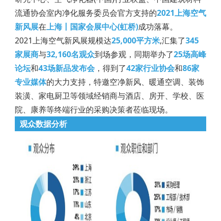
流通协会室内净化服务委员会官方支持的
2021上海空气
新风展
在
上海丨国家会展中心(虹桥)
成功落幕。
2021上海空气新风展规模达
25,000平方米
,汇集了
345
家展商
与
32,160名观众
到场参观，同期举办了
25场高峰
论坛
和
43场新品发布会
，得到了
42家行业协会
和
86家
专业媒体
的大力支持，特邀空净新风、暖通空调、装饰
装潢、家电厨卫等领域经销商与酒店、房开、学校、医
院、康养等终端行业的采购决策者莅临现场。
观众数据分析