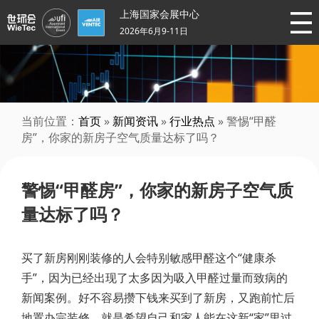
上海国家会展中心
2026年6月9-11日
当前位置：
首页
»
新闻资讯
»
行业热点
» 警惕“甲醛
房”，你家的新房子空气质量达标了吗？
警惕“甲醛房”，你家的新房子空气质
量达标了吗？
买了新房刚刚装修的人会特别敏感甲醛这个“健康杀
手”，因为已经出现了太多因为吸入甲醛过量而致病的
新闻案例。好不容易攒下钱来买到了新房，又跑前忙后
地置办完装修，就是希望自己和家人能在这新“家”里过