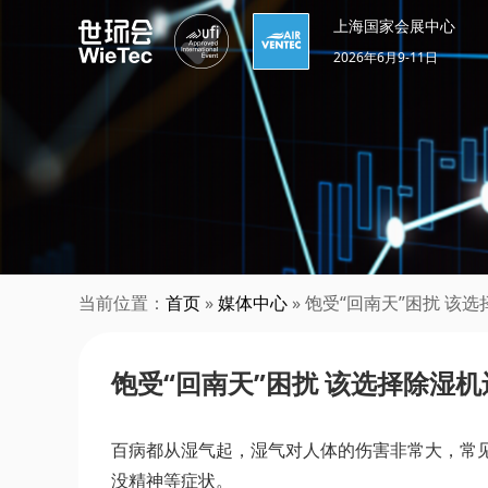
上海国家会展中心
2026年6月9-11日
当前位置：
首页
»
媒体中心
» 饱受“回南天”困扰 该
饱受“回南天”困扰 该选择除湿
百病都从湿气起，湿气对人体的伤害非常大，常
没精神等症状。