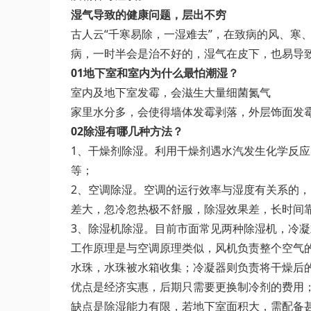
湿气导致的健康问题，层出不穷
古人云“千寒易除，一湿难去”，在致病的风、寒
病，一时半会是治不好的，湿气在皮下，也易导
01地下室和室内为什么最怕潮湿？
室内及地下室发霉，会滋生大量细菌氮气
家里水分多，会使得墙体发霉剥落，外层饰面发
02除湿有哪几种方法？
1、干燥剂除湿。利用干燥剂遇水汽发生化学反
等；
2、空调除湿。空调的运行效率与湿度有关系的，
差大，忽冷忽热极不舒服，除湿效果差，长时间
3、除湿机除湿。目前市面常见两种除湿机，冷
工作原理是与空调原理类似，风机负责整个空气
水珠，水珠被水箱收集；冷凝器则负责将干燥后
优点是经济实惠，后期只需要更换制冷剂的费用
缺点是除湿能力有限，若地下室面积大，需配备