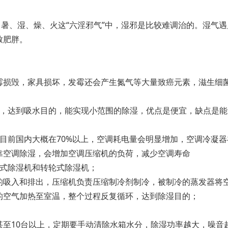
、暑、湿、燥、火这“六淫邪气”中，湿邪是比较难调治的。湿气
致肥胖。
霉损毁，家具损坏，发霉还会产生氮气等大量致癌元素，滋生细
应，达到吸水目的，能实现小范围的除湿，优点是便宜，缺点是
目前国内大概在70%以上，空调耗电量会明显增加，空调冷凝
靠空调除湿，会增加空调压缩机的负荷，减少空调寿命
凝式除湿机和转轮式除湿机；
的吸入和排出，压缩机负责压缩制冷剂制冷，被制冷的蒸发器将
的空气加热至室温，整个过程反复循环，达到除湿目的；
；
甚至10台以上，定期要手动清除水箱水分，除湿功率越大，噪音