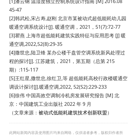
[1]潘云钢 温湿度独立控制系统设计指南 [M] 2016.08
45-47
[2]韩武松,宋占寿,赵刚 北京市某被动式超低能耗幼儿园
暖通空调系统设计[J]. 暖通空调，2021，51(7):72-77
[3]瞿燕 上海市超低能耗建筑实践特征与应用思考 [J] 暖
通空调,2022,52(8):29-35
[4]撒世忠,陆卫锋 某办公楼干盘管空调系统新风处理过
程的探讨[J]. 江苏建筑，2021，第五期（总第 215
期）:115-117
[5]王红星,撒世忠,徐红卫,等 超低能耗高校行政楼暖通空
调设计探讨[J].暖通空调,2022, 52(S2):229-233
[6]徐伟 中国高效空调制冷机房发展研究报告 [M] 北
京：中国建筑工业出版社 2022 年 9 月
（文章来源：
被动式低能耗建筑技术创新联盟
）
此网站新闻内容及使用图片均来自网络，仅供读者参考，版权归作者所