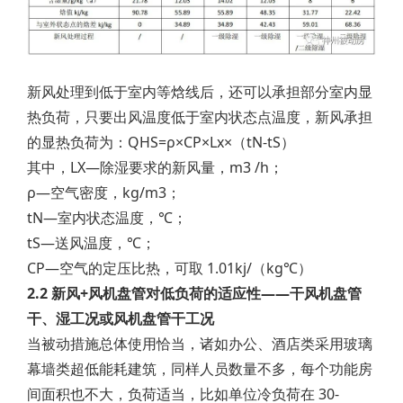
新风处理到低于室内等焓线后，还可以承担部分室内显
热负荷，只要出风温度低于室内状态点温度，新风承担
的显热负荷为：QHS=ρ×CP×Lx×（tN-tS）
其中，LX—除湿要求的新风量，m3 /h；
ρ—空气密度，kg/m3；
tN—室内状态温度，℃；
tS—送风温度，℃；
CP—空气的定压比热，可取 1.01kj/（kg℃）
2.2 新风+风机盘管对低负荷的适应性——干风机盘管
干、湿工况或风机盘管干工况
当被动措施总体使用恰当，诸如办公、酒店类采用玻璃
幕墙类超低能耗建筑，同样人员数量不多，每个功能房
间面积也不大，负荷适当，比如单位冷负荷在 30-