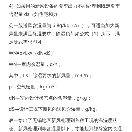
4）如采用的新风设备的夏季出力不能处理到既定夏季
含湿量 ds（如住宅和办
公一般送风含湿量为 6-8g/kg（a）），可适当加大新
风量来满足除湿要求，除湿负荷如公式（1）所示，满
足等式需求即可
WN=ρ×Lx×（dN-dS）
WN—室内余湿量，g/h；
其中，LX—除湿要求的新风量，m3 /h；
ρ—空气密度，kg/m3；
dN—室内设计状态点的含湿量，g/kg；
dS—设计工况下新风的送风含湿量，g/kg。
表一给出了无锡地区新风处理到各种工况的温湿度状
态。新风处理到等含湿量以下，才能起到祛除室内余湿