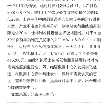
一个1.1℃的错误。此时计算能效比为4.71。4.71除以
5.88为８０％。即1.1℃的错误会导致制冷机的能效降
低20%。上述例子中的测量误差会影响设备的运行维护
方案，产生不准确的能耗分析，制冷站负荷曲线偏离实
际需求20％，使得制冷机容量选择变得困难。对于１台
80％负荷率为额定负荷率的2.11ＭＷ（６００ｒｔ）制
冷机，运行在５０％的负荷率下，一天２４ｈ、３６５
ｄ运行，按电价１元／（ｋＷ·ｈ）计算，全年会损失
415200元。由此可以看出传感器和测量装置校对对所
需精准度的重要性。
四、结语
数据中心的发展突飞猛
进，在数据中心设计与建设中，设计师需要认真的态
度，需要积累设计经验，提高设计水平，设计出合理和
节能的数据中心。
（文章来源：北京瑞云智信）