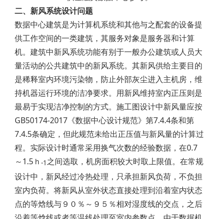
二、新风系统设计问题
数据中心建筑是为计算机系统和其他与之配套的设备提
供工作空间的一类建筑，其服务对象是服务器和计算
机。建筑中新风系统功能有别于一般办公建筑或人员大
量活动的公共建筑中的新风系统。其新风供给主要目的
是稀释室内环境污染物，防止外部灰尘进入主机房，维
持机器运行环境的洁净要求。用新风维持室内正压则是
最易于实现洁净控制的方式。施工图设计中新风量应按
GB50174-2017《数据中心设计规范》第7.4.4条和第
7.4.5条确定，但此规范未给出正压值与新风量的计算过
程。实际设计时通常采用换气次数的经验数据，在0.7
～1.5ｈ
之间选取，机房面积较大时取上限值。在常规
-1
设计中，新风经过冷热处理，只承担新风负荷，不负担
室内负荷。将新风从室外状态直接处理到沿着室内状态
点的等焓线与９０％～９５％相对湿度线的交点，之后
沿着等焓线或者等温线处理至室内参数点。由于数据机