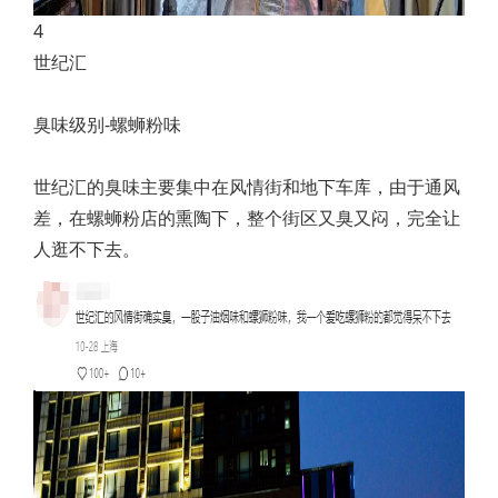
4
世纪汇
臭味级别-螺蛳粉味
世纪汇的臭味主要集中在风情街和地下车库，由于通风
差，在螺蛳粉店的熏陶下，整个街区又臭又闷，完全让
人逛不下去。