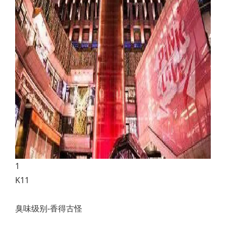
1
K11
臭味级别-香得古怪