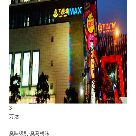
3
万达
臭味级别-臭马桶味