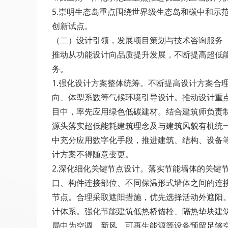
5.崇明生态岛重点围绕世界级生态岛和碳中和
创新试点。
（二）设计引领，发展项目策划与技术咨询服务
推动从功能设计向品质提升发展，不断提高超低
务。
1.强化设计方案整体统筹。不断提高设计方案
向、体型系数等气候环境引导设计。推动设计重
目中，率先应用绿色低碳建材。结合建筑师负责
源头落实超低能耗建筑理念及与建筑风貌有机统
中充分应用数字化手段，推进建筑、结构、设备
计方案不得随意变更。
2.深化细化关键节点设计。落实节能墙体的关
口、构件连接部位、不同保温形式墙体之间的连
节点。合理采取遮阳措施，优先选择活动外遮阳
计体系。强化节能建筑低热桥锚栓、隔热垫块建
局中为空调、新风、可再生能源等设备预留足够