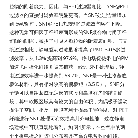
粒物的附着能力。因此，与PET过滤器相比，SNF@PET
过滤器的直接过滤效率明显更高。当SNF处理含量增加
到 6wt% 时，SNF@PET过滤器的过滤效率略有下降。
这种现象可归因于纤维表面形成的SNF聚合物封闭了纤
维间的间隙，减少了可吸入颗粒物的附着表面积。与直
接过滤相比，静电驱动过滤显著提高了PM0.3-0.5的过
滤效率，从 1.3% 提高到 97.9%。静电场促使带电的PM
加速飞向极化纤维并被其捕获。经过 SNF 处理后，静
电过滤效率进一步提高到 99.7%。SNF是一种生物基驻
极体材料，具有相对较高的偶极矩（3.5 D）。SNF 分
子链可以自组装成无定形的软段和高度有序的结晶硬
段，其中软段区域具有较大的自由体积，为偶极子运动
提供了空间。相反，硬段有利于提高击穿强度。对 PET
纤维进行 SNF 处理可有效提高其介电性能，这在静电
场建模中可以直观地看到。如图4所示，在空气中的两
个平板电极之间随机分布着具有高介电常数的纤维。一