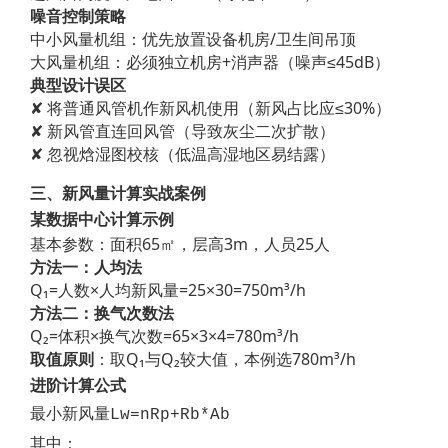
噪音控制策略
中小风量机组：优先放置设备机房/卫生间吊顶
大风量机组：必须独立机房+消声器（噪声≤45dB）
典型设计误区
✘ 将普通风管机作新风机使用（新风占比应≤30%）
✘ 新风管直连回风管（导致灰尘二次扩散）
✘ 忽视焓湿图校核（低温高湿地区易结露）
三、新风量计算实战案例
某数据中心计算示例
基本参数：面积65㎡，层高3m，人员25人
方法一：人均法
Q₁=人数×人均新风量=25×30=750m³/h
方法二：换气次数法
Q₂=体积×换气次数=65×3×4=780m³/h
取值原则
：取Q₁与Q₂较大值，本例选780m³/h
进阶计算公式
最小新风量Lw=nRp+Rb*Ab
其中：