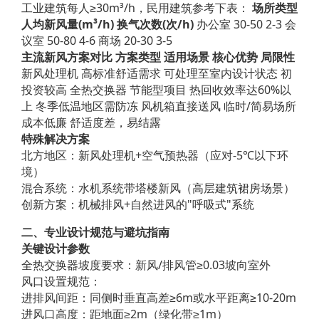
工业建筑每人≥30m³/h，民用建筑参考下表：
场所类型
人均新风量(m³/h)
换气次数(次/h)
办公室 30-50 2-3 会
议室 50-80 4-6 商场 20-30 3-5
主流新风方案对比
方案类型
适用场景
核心优势
局限性
新风处理机 高标准舒适需求 可处理至室内设计状态 初
投资较高 全热交换器 节能型项目 热回收效率达60%以
上 冬季低温地区需防冻 风机箱直接送风 临时/简易场所
成本低廉 舒适度差，易结露
特殊解决方案
北方地区：新风处理机+空气预热器（应对-5℃以下环
境）
混合系统：水机系统带塔楼新风（高层建筑裙房场景）
创新方案：机械排风+自然进风的"呼吸式"系统
二、专业设计规范与避坑指南
关键设计参数
全热交换器坡度要求：新风/排风管≥0.03坡向室外
风口设置规范：
进排风间距：同侧时垂直高差≥6m或水平距离≥10-20m
进风口高度：距地面≥2m（绿化带≥1m）