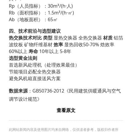
Rp（人员指标）：30m³/(h·人)
Rb（面积指标）：1.5m³/(h·㎡)
Ab（地板面积）：65㎡
四、技术前沿与选型建议
热交换技术对比
类型
显热交换器 全热交换器
材质
铝箔
波纹板 矿物纤维基材
效率
显热回收50-70% 焓效率
60%以上
寿命
10年以上 5-8年
选型黄金法则
首选新风处理机（处理效果最佳）
节能项目必配全热交换器
避免风机箱直接送风方案
数据来源
：GB50736-2012《民用建筑供暖通风与空气
调节设计规范》
查看原文
此网站新闻内容及使用图片均来自网络，仅供读者参考，版权归作者所