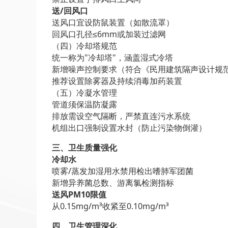
送/回风口
送风口宜设防鼠装置（如散流罩）
回风口孔径≤6mm或加装过滤网
（四）冷却塔规范
统一称为"冷却塔"，涵盖湿式冷塔
新增噪声控制要求（符合《民用建筑隔声设计规
推荐设置除雾器及持续消毒加药装置
（五）冷凝水管理
管道须保温防凝露
排放需设空气隔断，严禁直连污水系统
机组出口强制设置水封（防止污染物倒灌）
三、卫生质量强化
冷却水
喷雾/蒸发加湿用水禁用检出嗜肺军团菌
新增异养菌总数、游离氯检测指标
送风PM10限值
从0.15mg/m³收紧至0.10mg/m³
四、卫生管理深化