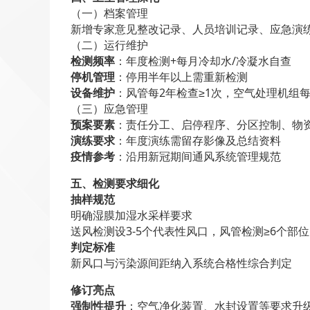
（一）档案管理
新增专家意见整改记录、人员培训记录、应急演
（二）运行维护
检测频率
：年度检测+每月冷却水/冷凝水自查
停机管理
：停用半年以上需重新检测
设备维护
：风管每2年检查≥1次，空气处理机组每
（三）应急管理
预案要素
：责任分工、启停程序、分区控制、物
演练要求
：年度演练需留存影像及总结资料
疫情参考
：沿用新冠期间通风系统管理规范
五、检测要求细化
抽样规范
明确湿膜加湿水采样要求
送风检测设3-5个代表性风口，风管检测≥6个部位
判定标准
新风口与污染源间距纳入系统合格性综合判定
修订亮点
强制性提升
：空气净化装置、水封设置等要求升