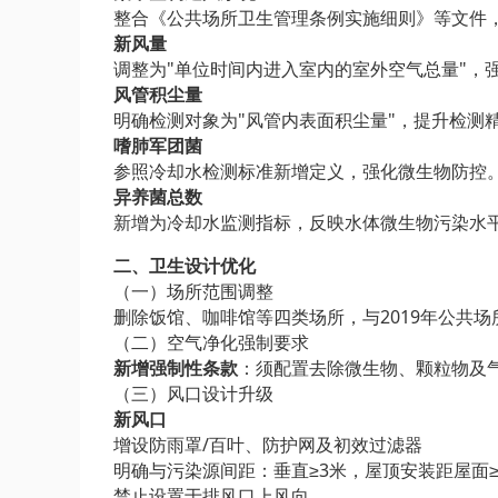
整合《公共场所卫生管理条例实施细则》等文件
新风量
调整为"单位时间内进入室内的室外空气总量"，
风管积尘量
明确检测对象为"风管内表面积尘量"，提升检测
嗜肺军团菌
参照冷却水检测标准新增定义，强化微生物防控
异养菌总数
新增为冷却水监测指标，反映水体微生物污染水
二、卫生设计优化
（一）场所范围调整
删除饭馆、咖啡馆等四类场所，与2019年公共
（二）空气净化强制要求
新增强制性条款
：须配置去除微生物、颗粒物及
（三）风口设计升级
新风口
增设防雨罩/百叶、防护网及初效过滤器
明确与污染源间距：垂直≥3米，屋顶安装距屋面≥0
禁止设置于排风口上风向