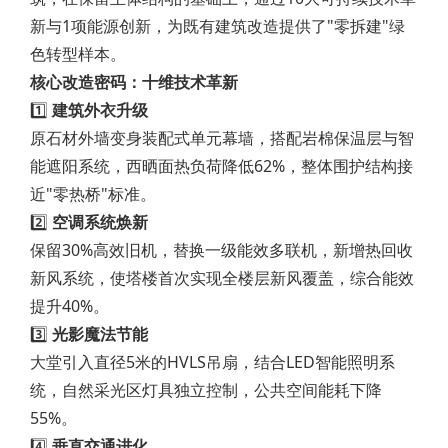
新与1项能源创新，为既有建筑改造提供了"零拆建"绿
色转型样本。
核心改造密码：十维技术革新
1️⃣
建筑外衣升级
原石材外墙变身装配式单元幕墙，搭配岩棉保温层与智
能遮阳系统，西晒面热负荷降低62%，整体围护结构接
近"零热桥"标准。
2️⃣
空调系统焕新
保留30%高效旧机，替换一级能效多联机，新增热回收
新风系统，使塔楼首次实现全楼层新风覆盖，综合能效
提升40%。
3️⃣
光影魔法节能
大堂引入直径5米的HVLS吊扇，结合LED智能照明系
统，自然采光区灯具独立控制，公共空间能耗下降
55%。
4️⃣
垂直交通进化