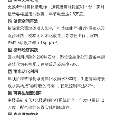
更换4部能量反馈电梯，加装建筑能耗监测平台，实时
显示各楼层用能数据，年节电量达2.8万度。
5️⃣
健康空间再造
拆除非承重墙体引入阳光，打造咖啡厅-展厅-屋顶花园
漫步环路，楼梯间艺术化改造引导绿色出行，室内
PM2.5浓度常年＜15μg/m³。
6️⃣
循环经济实践
回收利用拆除的200吨石材，湿垃圾生化处理设备将厨
余转化为有机肥，建材碳足迹减少78%。
7️⃣
雨水活化利用
屋顶阶梯式净化系统年回收雨水380吨，生态滤沟与景
观水渠构成"会呼吸的海绵"，径流控制率达82%。
8️⃣
可再生能源矩阵
南楼晶硅光伏+北楼薄膜PVT系统组合，年发电量超12
万度，配合储能装置实现削峰填谷。
9️⃣
直流微网突破