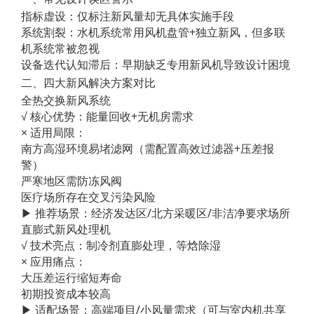
指标虚设：仅标注新风量却无具体实施手段
系统割裂：水机系统常用风机盘管+独立新风，但多联
机系统常被忽视
设备迭代认知滞后：早期缺乏专用新风机导致设计困境
二、四大新风解决方案对比
全热交换新风系统
√ 核心优势：能量回收+无机房需求
× 适用局限：
南方高湿环境易堵滤网（需配置高效过滤器+压差报
警）
严寒地区需防冻风阀
医疗场所存在交叉污染风险
▶ 推荐场景：经济发达区/北方采暖区/非洁净要求场所
直膨式新风处理机
√ 技术亮点：制冷剂直膨处理，等焓除湿
× 应用痛点：
大压差运行缩短寿命
初期投资成本较高
▶ 适配场景：高端项目/小风量需求（可与室内机共享