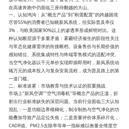
在高速奔跑中仍面临三座待翻越的大山。
一、认知鸿沟：从"概念产品"到"刚需配置"的跨越困境
尽管55%的消费者已知晓新风系统，但实际普及率仅
3%，与欧美国家90%以上的渗透率形成鲜明对比。这
种认知断层源于多重矛盾：雾霾经济催生的阶段性关注
与常态化健康需求的衔接断档、设备售价与长期价值的
感知错位、系统集成特性与终端零售模式的适配冲突。
当空气净化器以千元单价实现即插即用时，新风系统动
辄万元的成本投入与复杂安装流程，成为普及路上的第
一道门槛。
二、标准迷雾：市场教育与技术认证的双重挑战
市场上"新风空调""空气消毒机"等概念产品的泛滥，折
射出行业标准缺失的深层问题。当前行业面临三大认知
混乱：一是功能边界模糊化，制冷制热与空气净化的功
能叠加导致产品定位失焦；二是质量评价体系碎片化，
CADR值、PM2.5去除率等单一指标难以衡量全维度空