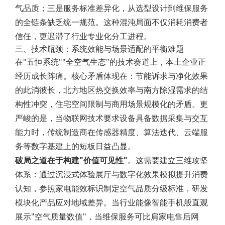
气品质；三是服务标准差异化，从选型设计到维保服务
的全链条缺乏统一规范。这种混沌局面不仅消耗消费者
信任，更迟滞了行业专业化分工进程。
三、技术瓶颈：系统效能与场景适配的平衡难题
在"五恒系统""全空气生态"的技术赛道上，本土企业正
经历成长阵痛。核心矛盾体现在：节能诉求与净化效果
的此消彼长，北方地区热交换效率与南方除湿需求的结
构性冲突，住宅空间限制与商用场景规模化的矛盾。更
严峻的是，当物联网技术要求设备具备数据采集与交互
能力时，传统制造商在传感器精度、算法迭代、云端服
务等数字基建上的短板日益凸显。
破局之道在于构建"价值可见性"
。这需要建立三维攻坚
体系：通过沉浸式体验展厅与数字化效果模拟提升消费
认知，参照家电能效标识制定空气品质分级标准，研发
模块化产品应对地域差异。当行业能像智能手机般直观
展示"空气质量数值"，当维保服务可比肩家电售后网