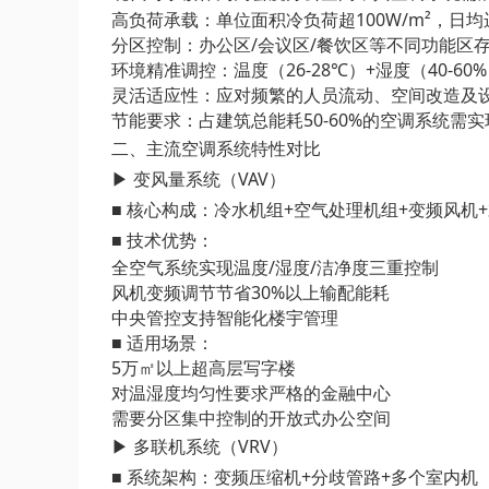
高负荷承载：单位面积冷负荷超100W/m²，日均
分区控制：办公区/会议区/餐饮区等不同功能区
环境精准调控：温度（26-28℃）+湿度（40-6
灵活适应性：应对频繁的人员流动、空间改造及
节能要求：占建筑总能耗50-60%的空调系统需
二、主流空调系统特性对比
▶ 变风量系统（VAV）
■ 核心构成：冷水机组+空气处理机组+变频风机
■ 技术优势：
全空气系统实现温度/湿度/洁净度三重控制
风机变频调节节省30%以上输配能耗
中央管控支持智能化楼宇管理
■ 适用场景：
5万㎡以上超高层写字楼
对温湿度均匀性要求严格的金融中心
需要分区集中控制的开放式办公空间
▶ 多联机系统（VRV）
■ 系统架构：变频压缩机+分歧管路+多个室内机