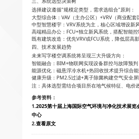
三、系统选型决策树
选择建议遵循"规模定类型，需求选组合"原则：
大型综合体：VAV（主办公区）+VRV（商业配
中型智慧楼宇：VRV系统为主，核心区域增设新
高端精品办公：FCU+独立新风系统，搭配智能控
既有建筑改造：优先VRV或FCU系统，降低层高
四、技术发展趋势
未来写字楼空调系统将呈现三大升级方向：
智能融合：BIM+物联网实现设备群控与故障预判
能源优化：磁悬浮冷水机+热回收技术提升综合能
健康升级：PM2.5过滤+离子除菌构建空气安全屏
注：具体选型需结合项目所在地气候特征、电价政
参考资料：
1.
2025第十届上海国际空气环境与净化技术展览会 AI
中心
2.
查看原文