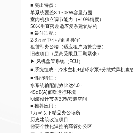
■ 突出特点：
单系统覆盖8-130kW容量范围
室内机独立调节能力（±10%精度）
50米垂直落差适应复杂建筑结构
■ 最佳适配：
2-3万㎡中小型商务楼宇
租赁型办公楼（适应租户频繁变更）
旧改项目（层高受限且工期紧张）
▶ 风机盘管系统（FCU）
■ 系统组成：冷水主机+循环水泵+分散式风机盘
■ 性能特征：
水系统输配能效比达4.0+
45dB(A)低噪运行环境
明装设计节省30%安装空间
■ 推荐应用：
1万㎡以下精品办公场所
历史建筑改造项目
需要个性化温控的高管办公区