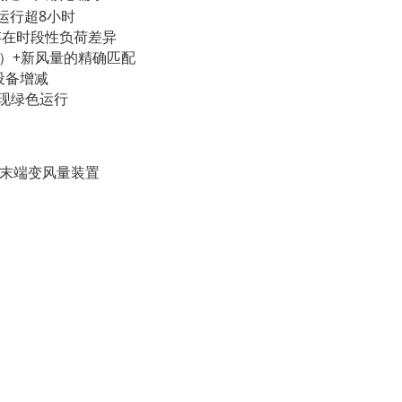
运行超8小时
存在时段性负荷差异
0%）+新风量的精确匹配
设备增减
实现绿色运行
+末端变风量装置