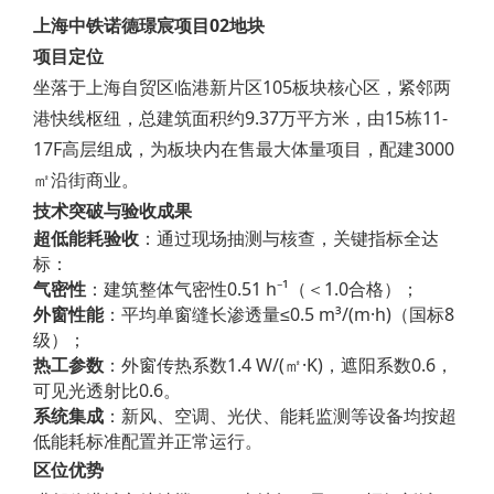
上海中铁诺德璟宸项目02地块
项目定位
坐落于上海自贸区临港新片区105板块核心区，紧邻两
港快线枢纽，总建筑面积约9.37万平方米，由15栋11-
17F高层组成，为板块内在售最大体量项目，配建3000
㎡沿街商业。
技术突破与验收成果
超低能耗验收
：通过现场抽测与核查，关键指标全达
标：
气密性
：建筑整体气密性0.51 h⁻¹（＜1.0合格）；
外窗性能
：平均单窗缝长渗透量≤0.5 m³/(m·h)（国标8
级）；
热工参数
：外窗传热系数1.4 W/(㎡·K)，遮阳系数0.6，
可见光透射比0.6。
系统集成
：新风、空调、光伏、能耗监测等设备均按超
低能耗标准配置并正常运行。
区位优势