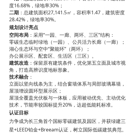
度16.68%，绿地率30%；
二期
：总建筑面积27,141.5㎡，容积率1.47，建筑密度
28.42%，绿地率30%。
规划设计亮点
空间布局
：采用“一园、一廊、两环、三区”结构：
零碳生态临时绿地（一园）、公共活力长廊（一廊）；
湖心生态环与空中“聚能环”（两环）；
办公展示区、配套区、生活区（三区）。
建筑改造
：保留原有建筑条件，优化第五立面及城市视
角，打造高辨识度地标形象。
技术融合
：
立面以竖向线条为主，结合窗墙体系与局部玻璃幕墙，
屋顶增设圆环型展示区；
屋顶全覆盖光伏板与一体板，应用被动优先、主动优化
技术，节能率较国标提升20%，达超低能耗标准。
认证目标
力争成为长三角首个国标零碳建筑及园区，并获绿建三
星+LEED铂金+Breeam认证，树立国际低碳建筑典范。