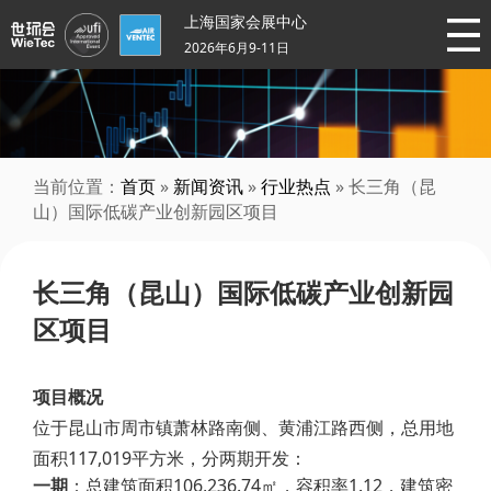
上海国家会展中心
2026年6月9-11日
当前位置：
首页
»
新闻资讯
»
行业热点
» 长三角（昆
山）国际低碳产业创新园区项目
长三角（昆山）国际低碳产业创新园
区项目
项目概况
位于昆山市周市镇萧林路南侧、黄浦江路西侧，总用地
面积117,019平方米，分两期开发：
一期
：总建筑面积106,236.74㎡，容积率1.12，建筑密