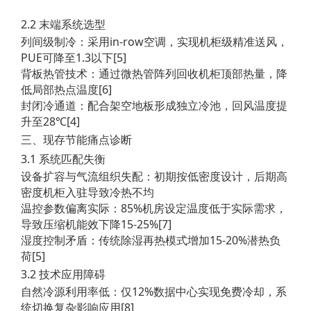
2.2 末端系统选型
列间级制冷：采用in-row空调，实现机柜级精准送风，
PUE可降至1.3以下[5]
背板热管技术：通过微热管阵列回收机柜顶部热量，降
低局部热点温度[6]
封闭冷通道：配合架空地板形成独立冷池，回风温度提
升至28℃[4]
三、现存节能痛点诊断
3.1 系统匹配失衡
设备扩容与气流组织失配：初期按低密度设计，后期高
密度机柜入驻导致冷热不均
温控参数偏离实际：85%机房设定温度低于实际需求，
导致压缩机能效下降15-25%[7]
湿度控制矛盾：传统除湿再热模式增加15-20%潜热负
荷[5]
3.2 技术应用障碍
自然冷源利用率低：仅12%数据中心实现免费冷却，系
统切换复杂影响应用[8]