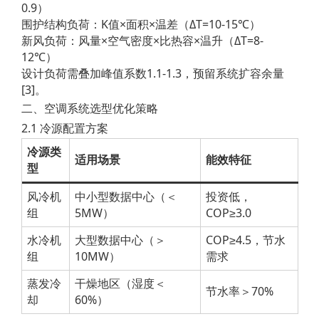
0.9）
围护结构负荷：K值×面积×温差（ΔT=10-15℃）
新风负荷：风量×空气密度×比热容×温升（ΔT=8-
12℃）
设计负荷需叠加峰值系数1.1-1.3，预留系统扩容余量
[3]。
二、空调系统选型优化策略
2.1 冷源配置方案
冷源类
适用场景
能效特征
型
风冷机
中小型数据中心（＜
投资低，
组
5MW）
COP≥3.0
水冷机
大型数据中心（＞
COP≥4.5，节水
组
10MW）
需求
蒸发冷
干燥地区（湿度＜
节水率＞70%
却
60%）