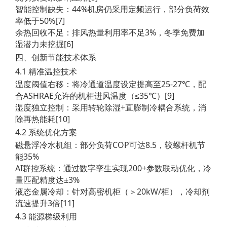
智能控制缺失：44%机房仍采用定频运行，部分负荷效
率低于50%[7]
余热回收不足：排风热量利用率不足3%，冬季免费加
湿潜力未挖掘[6]
四、创新节能技术体系
4.1 精准温控技术
温度阈值右移：将冷通道温度设定提高至25-27℃，配
合ASHRAE允许的机柜进风温度（≤35℃）[9]
湿度独立控制：采用转轮除湿+直膨制冷耦合系统，消
除再热能耗[10]
4.2 系统优化方案
磁悬浮冷水机组：部分负荷COP可达8.5，较螺杆机节
能35%
AI群控系统：通过数字孪生实现200+参数联动优化，冷
量匹配精度达±3%
液态金属冷却：针对高密机柜（＞20kW/柜），冷却剂
流速提升3倍[11]
4.3 能源梯级利用