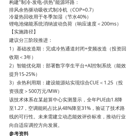
构建"制冷-发电-供热"能源环路：
排风余热驱动吸收式制冷机（COP=0.7）
冷凝热回收用于冬季加湿（节水40%）
锂电池储能系统消纳波动负荷（响应速度＜200ms）
【实施路径】
建议分三阶段推进：
1）基础改造期：完成冷热通道封闭+变频改造（投资回
收期＜3年）
2）智能优化期：部署数字孪生平台+AI控制系统（能效
提升15-25%）
3）余热利用期：建设能源站实现综合CUE＜1.25（投
资强度＞500万元/MW）
该技术体系在某超算中心实测显示，全年PUE由1.8降
至1.27，空调能耗占比从48%降至31%，验证了技术路
线的可行性。未来需建立动态能效评价标准，推动行业
向自适应调控方向发展。
参考资料