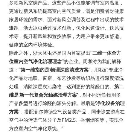
多款新风空调产品。这些产品不仅能够调节室内温度，
更通过新风系统提高室内空气质量，满足消费者对健康
家居环境的需求。面对新风空调普及过程中出现的技术
难题，浙大冰虫通过技术创新，优化风道设计、送风技
术等，提升新风量和置换效率，为用户带来更加舒适、
健康的室内环境体验。
除此之外，浙大冰虫还是国内首家提出
“
三维一体全方
位室内空气净化治理理念”
的企业。周孝涛为我们解释
道：
“第
一维指的
是‘物理深度清洗方
案’
，用我们专业净
化产品对地联、窗帘、布艺沙发等纺织品进行深度清洗
处理，清除深层次污染物，达到更好的除醛目的。
第二
维是‘新一代复合光触媒治理方案’
，对不同污染物用多
产品多型号进行除醛的源头分解。最后是
‘
净化设备治理
方案’
，搭配菲尔博德空气设备类产品，同步除去游离在
空气中的污染气体分子及PM2.5、香烟烟雾等，实现全
方位室内空气净化系统。”