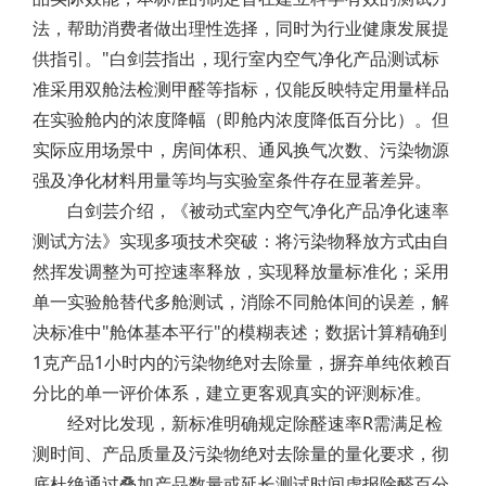
法，帮助消费者做出理性选择，同时为行业健康发展提
供指引。"白剑芸指出，现行室内空气净化产品测试标
准采用双舱法检测甲醛等指标，仅能反映特定用量样品
在实验舱内的浓度降幅（即舱内浓度降低百分比）。但
实际应用场景中，房间体积、通风换气次数、污染物源
强及净化材料用量等均与实验室条件存在显著差异。
白剑芸介绍，《被动式室内空气净化产品净化速率
测试方法》实现多项技术突破：将污染物释放方式由自
然挥发调整为可控速率释放，实现释放量标准化；采用
单一实验舱替代多舱测试，消除不同舱体间的误差，解
决标准中"舱体基本平行"的模糊表述；数据计算精确到
1克产品1小时内的污染物绝对去除量，摒弃单纯依赖百
分比的单一评价体系，建立更客观真实的评测标准。
经对比发现，新标准明确规定除醛速率R需满足检
测时间、产品质量及污染物绝对去除量的量化要求，彻
底杜绝通过叠加产品数量或延长测试时间虚报除醛百分