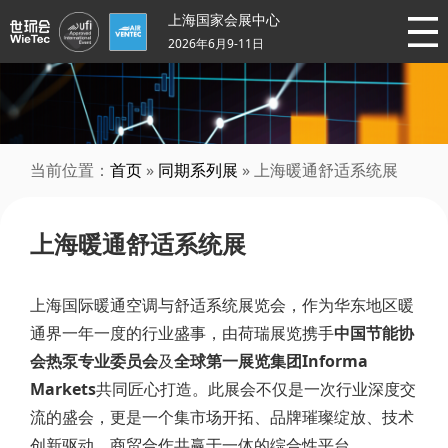
上海国家会展中心
2026年6月9-11日
当前位置：
首页
»
同期系列展
» 上海暖通舒适系统展
上海暖通舒适系统展
上海国际暖通空调与舒适系统展览会，作为华东地区暖
通界一年一度的行业盛事，由荷瑞展览携手
中国节能协
会热泵专业委员会
及
全球第一展览集团Informa
Markets
共同匠心打造。此展会不仅是一次行业深度交
流的盛会，更是一个集市场开拓、品牌璀璨绽放、技术
创新驱动、商贸合作共赢于一体的综合性平台。