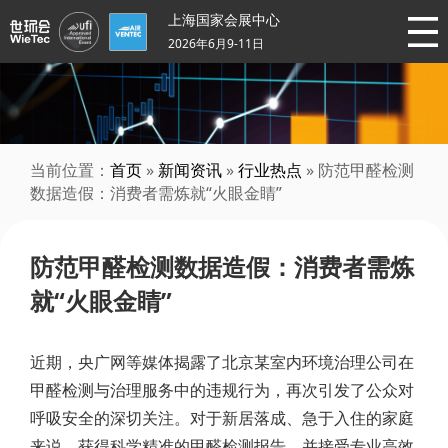
上海国家会展中心
2026年6月9-11日
当前位置：
首页
»
新闻资讯
»
行业热点
» 防范甲醛检测
数据造假：消费者需炼就“火眼金睛”
防范甲醛检测数据造假：消费者需炼
就“火眼金睛”
近期，央广网等媒体揭露了北京某室内环境治理公司在
甲醛检测与治理服务中的违规行为，再次引发了公众对
呼吸安全的深切关注。对于新居落成、急于入住的家庭
来说，获得科学精准的甲醛检测报告，并接受专业高效