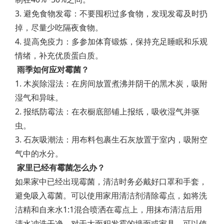
3. 避免食物发霉：不要囤积过多食物，发现发霉及时扔
掉，尽量少吃隔夜食物。
4. 提高免疫力：多参加体育锻炼，保持充足睡眠和乐观
情绪，补充优质蛋白质。
雨季如何应对霉菌？
1. 木炭除湿法：在房间放置煮沸并阴干的黑木炭，吸附
湿气和异味。
2. 报纸防霉法：在衣橱底部铺上报纸，吸收湿气并驱
虫。
3. 石灰吸潮法：用布料包裹生石灰放置于室内，吸附空
气中的水分。
家里已经有霉菌怎么办？
如果家中已经出现霉菌，清洁时务必戴好口罩和手套，
避免吸入霉菌。可以使用家用清洁剂清除霉点，如将洗
洁精和自来水1:1混合喷洒在霉点上，用抹布清洁后用
清水冲洗干净。对于大面积发霉的墙面或家具，可以使