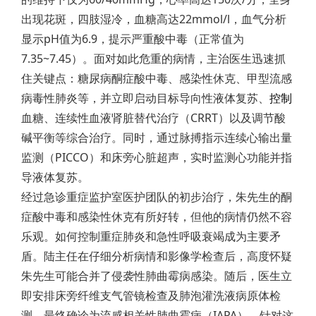
出现花斑，四肢湿冷，血糖高达22mmol/l，血气分析
显示pH值为6.9，提示严重酸中毒（正常值为
7.35~7.45）。面对如此危重的病情，主治医生迅速抓
住关键点：糖尿病酮症酸中毒、感染性休克、甲型流感
病毒性肺炎等，并立即启动目标导向性液体复苏、
控制
血糖、连续性血液肾脏替代治疗（CRRT）以及调节酸
碱平衡等综合治疗。同时，通过脉搏指示连续心输出量
监测（PICCO）和床旁心脏超声，实时监测心功能并指
导液体复苏。
经过急诊重症监护室医护团队的初步治疗，朱先生的酮
症酸中毒和感染性休克有所好转，但他的病情仍然不容
乐观。如何控制重症肺炎和急性呼吸衰竭成为主要矛
盾。陆主任在仔细分析病情和影像学检查后，高度怀疑
朱先生可能合并了侵袭性肺曲霉病感染。随后，医生立
即安排床旁纤维支气管镜检查及肺泡灌洗液病原体检
测，最终确诊为流感相关性肺曲霉病（IAPA）。针对这