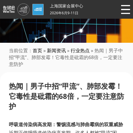
上海国家会展中心
2026年6月9-11日
当前位置：
首页
»
新闻资讯
»
行业热点
» 热闻｜男子中
招“甲流”、肺部发霉！它毒性是砒霜的68倍，一定要注
意防护
热闻｜男子中招“甲流”、肺部发霉！
它毒性是砒霜的68倍，一定要注意防
护
呼吸道传染病高发期：警惕流感与肺曲霉病的双重威胁
近期正值呼吸道传染病高发期，许多人都被“甲流”困