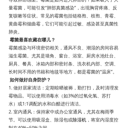
量霉菌，可能引发“肺部真菌感染”，出现胸背疼痛、反
复咳嗽等症状。常见的霉菌包括链格孢、枝孢、青霉、
黄曲霉和烟曲霉，它们可能引起过敏、感染甚至真菌性
肺炎。
霉菌最喜欢藏在哪儿？
霉菌感染与环境密切相关，通风不良、潮湿的房间容易
滋生霉菌。尤其是墙角、窗台、浴室、厨房水池灶台、
厨具、餐具、冰箱内部和密封条、洗衣机内部、空调、
长时间不用的书籍和地毯等地方，都是霉菌的“温床”。
如何做好自身防护？
1. 做好居家清洁：定期晾晒被褥，勤打扫，及时清理发
霉物品。可以使用消毒水（如3%的过氧化氢、苏打
水）或1:1调配的水和白醋进行清洁。
2. 室内通风：保持家中或办公室通风，尤其在梅雨季
节。可以使用吸湿盒、除湿包或
除湿机
，将室内湿度控
制在40%~50%之间。