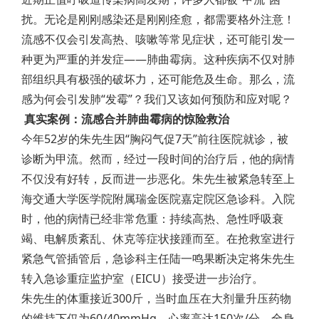
扰。无论是刚刚感染还是刚刚痊愈，都需要格外注意！
流感不仅会引发高热、咳嗽等常见症状，还可能引发一
种更为严重的并发症——肺曲霉病。这种疾病不仅对肺
部组织具有极强的破坏力，还可能危及生命。那么，流
感为何会引发肺“发霉”？我们又该如何预防和应对呢？
真实案例：流感合并肺曲霉病的惊险救治
今年52岁的朱先生因“胸闷气促7天”前往医院就诊，被
诊断为甲流。然而，经过一段时间的治疗后，他的病情
不仅没有好转，反而进一步恶化。朱先生被紧急转至上
海交通大学医学院附属瑞金医院嘉定院区急诊科。入院
时，他的病情已经非常危重：持续高热、急性呼吸衰
竭、电解质紊乱、休克等症状接踵而至。在抢救室进行
紧急气管插管后，急诊科主任陆一鸣果断决定将朱先生
转入急诊重症监护室（EICU）接受进一步治疗。
朱先生的体重接近300斤，当时血压在大剂量升压药物
的维持下仅为60/40mmHg，心率高达150次/分，全身