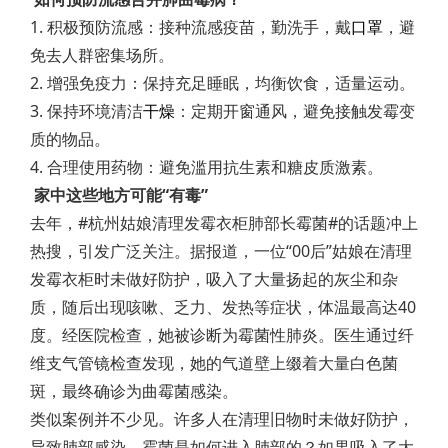
1. 积极预防流感：接种流感疫苗，勤洗手，戴
口罩
，避
免去人群密集场所。
2. 增强免疫力：保持充足睡眠，均衡饮食，适量运动。
3. 保持环境清洁
干燥
：定期开窗通风，避免接触发霉变
质的物品。
4. 合理使用药物：避免滥用抗生素和糖皮质激素。
家中这些地方可能“有毒”
去年，#杭州姑娘清理发霉衣柜肺部长霉菌#的话题冲上
热搜，引发广泛关注。据报道，一位“00后”姑娘在清理
发霉衣柜时未做好防护，吸入了大量扬起的灰尘和杂
质，随后出现咳嗽、乏力、发热等症状，体温最高达40
度。经医院检查，她被诊断为霉菌性肺炎。医生通过纤
维支气管镜检查发现，她的气道壁上缀着大量白色菌
斑，最终确诊为曲霉菌感染。
类似案例并不少见。许多人在清理旧物时未做好防护，
导致肺部感染。霉菌是如何进入肺部的？如果吸入了大