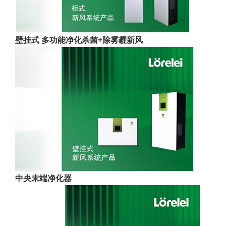
壁挂式 多功能净化杀菌+除雾霾新风
中央末端净化器