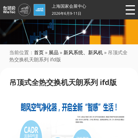
上海国家会展中心
2026年6月9-11日
当前位置：
首页
»
展品
»
新风系统、新风机
» 吊顶式全
热交换机天朗系列 ifd版
吊顶式全热交换机天朗系列 ifd版