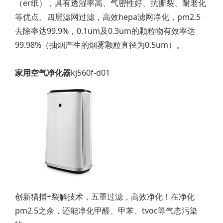
（er纸），具有透湿率高、气密性好、抗撕裂、耐老化
等优点。四层滤网过滤，高效hepa滤网净化，pm2.5
去除率达99.9%，0.1um及0.3um的颗粒物有效率达
99.98%（抽烟产生的烟雾颗粒直径为0.5um）。
家用空气净化器
kj560f-d01
创新猎捕+裂解技术，五重过滤，高效净化！在净化
pm2.5之余，还能净化甲醛、甲苯、tvoc等气态污染