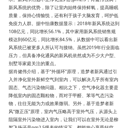
新风系统的优势，除了让室内始终保持鲜氧，提高睡眠
质量，保持心情愉悦，还有利于孩子大脑发育，呵护低
免疫力人群。据中怡康数据显示：2018年新风系统达到
108亿元，同比增长56.1%，其中家用新风系统销售规
模达到60亿元，同比增长84.5%，从数据中可以看出新
风系统已被更多人所认可与接纳。虽然2019年行业面临
压力，但具备净化通风的新风机依然成为不少大户型、
别墅等家庭关注的重点。
据肖健伟介绍，基于“外循环”原理，造梦者新风通过引
入并净化室外新鲜空气到室内，可以解决几乎所有室内
固态、气态污染物问题。相比之下，空气净化器主要是
降低室内的固态颗粒物，而对于甲醛、苯等气态污染
物，往往无能为力或效果微弱。另外，基于造梦者新
风“微正压”原理，室内气压略高于室外气压，从源头上
阻隔室外污染物进入室内，让我们可以在室外无论是柳
絮飞扬还是pm2.5爆表的情况下，都能放心享受好空